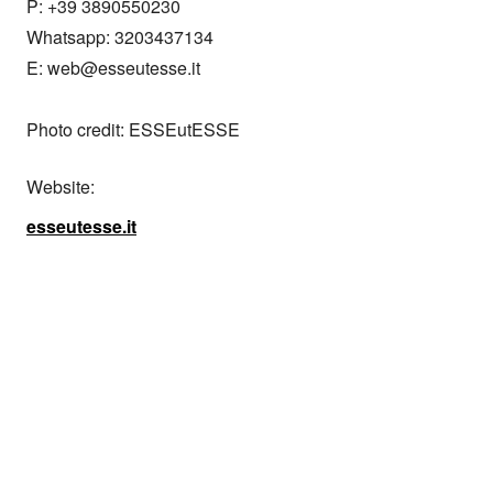
P: +39 3890550230

Whatsapp: 3203437134

E: web@esseutesse.it

Photo credit: ESSEutESSE
Website:
esseutesse.it