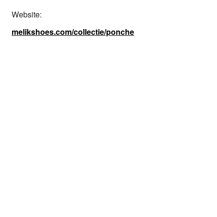
Website:
melikshoes.com/collectie/ponche