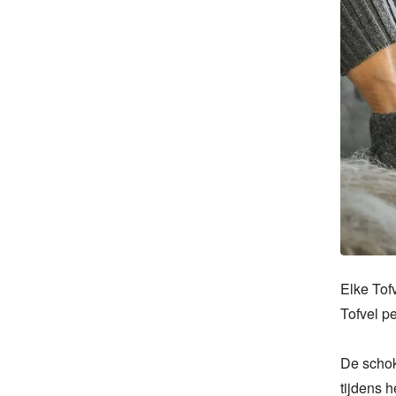
Elke Tof
Tofvel p
De schok
tijdens 