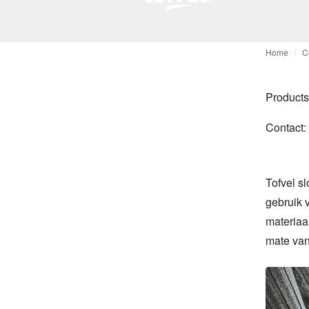
Home
C
Products
Contact:
Tofvel s
gebruik 
materiaa
mate van 