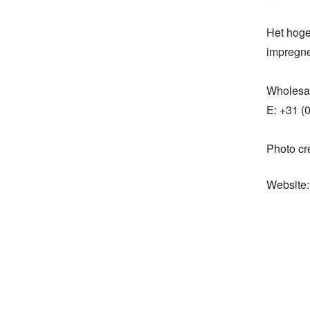
Het hoge 
impregner
Wholesal
E: +31 (0
Photo cre
Website: