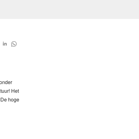
onder 
uur! Het 
 De hoge 