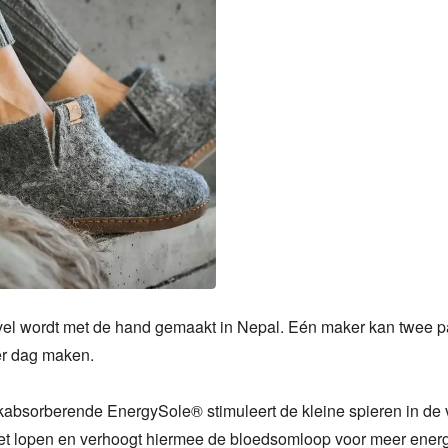
vel wordt met de hand gemaakt in Nepal. Eén maker kan twee pa
er dag maken.

absorberende EnergySole® stimuleert de kleine spieren in de v
het lopen en verhoogt hiermee de bloedsomloop voor meer energi