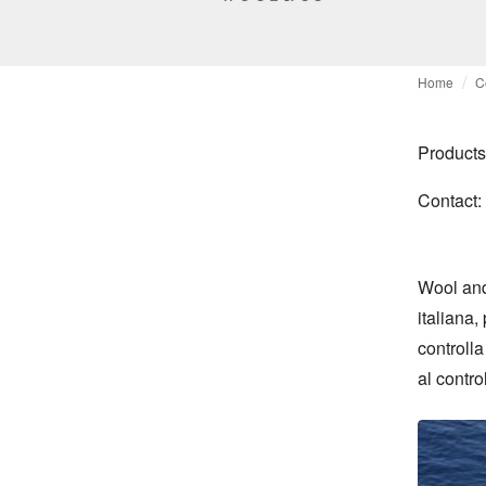
Home
C
Products
Contact:
Wool and
italiana,
controlla
al contro