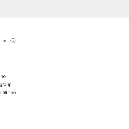
ne 
group 
ili fino 