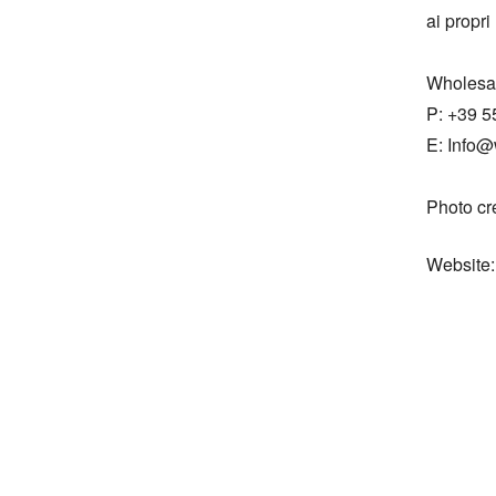
ai propri
Wholesal
P: +39 5
E: Info@w
Photo cr
Website: