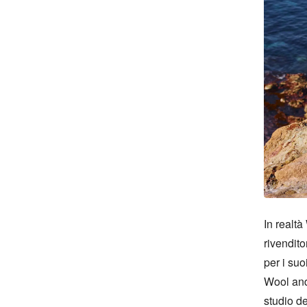
In realt
rivendito
per i suo
Wool and 
studio de