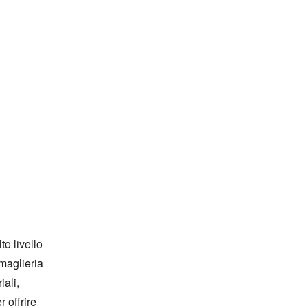
o livello 
maglieria 
li, 
offrire 