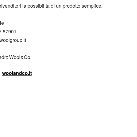
 rivenditori la possibilità di un prodotto semplice.

e

5 87901

oolgroup.it

edit: Wool&Co.
woolandco.it